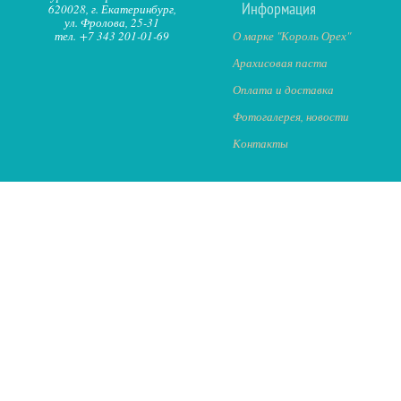
Информация
620028, г. Екатеринбург,
ул. Фролова, 25-31
тел. +7 343 201-01-69
О марке "Король Орех"
Арахисовая паста
Оплата и доставка
Фотогалерея, новости
Контакты