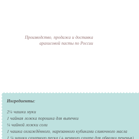
Продукция
Оплата и дос
Производство, продажа и доставка
арахисовой пасты по России
Вы здесь
Ингредиенты:
2¼ чашки муки
1 чайная ложка порошка для выпечки
¼ чайной ложки соли
1 чашка охлаждённого, нарезанного кубиками сливочного масла
1 ¼ чашки сахарного песка (+ немного сахара для обвалки печенья)